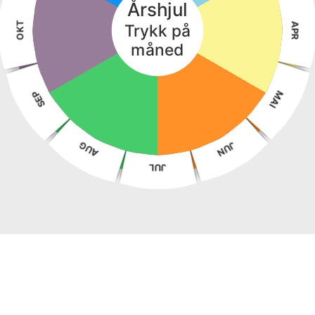
Årshjul
OKT
APR
Trykk på
måned
MAI
SEP
AUG
JUN
JUL