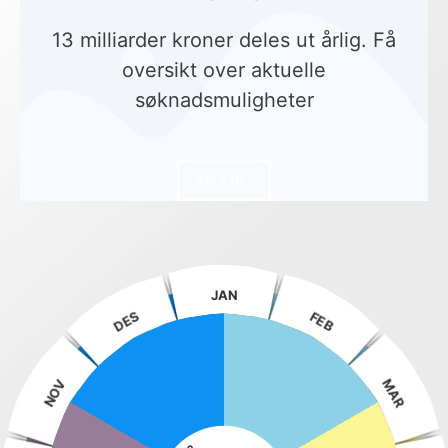
13 milliarder kroner deles ut årlig. Få
oversikt over aktuelle
søknadsmuligheter
Klikk her
JAN
DES
FEB
MAR
NOV