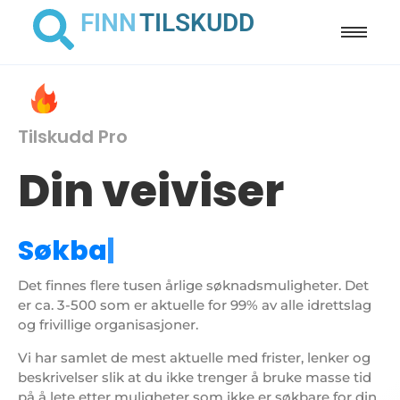
FINN
TILSKUDD
Tilskudd Pro
Din veiviser
S
ø
k
b
a
|
Det finnes flere tusen årlige søknadsmuligheter. Det
er ca. 3-500 som er aktuelle for 99% av alle idrettslag
og frivillige organisasjoner.
Vi har samlet de mest aktuelle med frister, lenker og
beskrivelser slik at du ikke trenger å bruke masse tid
på å lete etter muligheter som ikke er søkbare for din